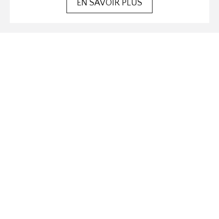
EN SAVOIR PLUS
F
I
Suivez-nous sur
NS Snowboard
5516 Spring Garden Road, 4th Floor